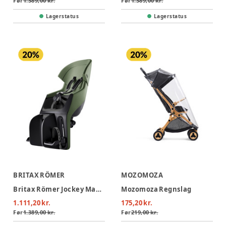
Før
1.389,00 kr.
Før
1.389,00 kr.
Lagerstatus
Lagerstatus
BRITAX RÖMER
MOZOMOZA
Britax Römer Jockey Maxi Cykelstol - Urban Olive
Mozomoza Regnslag
1.111,20 kr.
175,20 kr.
Før
1.389,00 kr.
Før
219,00 kr.