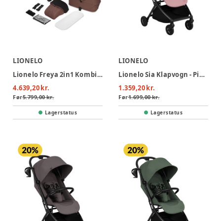
LIONELO
LIONELO
Lionelo Freya 2in1 Kombivogn - Brown Chocolate
Lionelo Sia Klapvogn - Pink Rose
4.639,20 kr.
1.359,20 kr.
Før
5.799,00 kr.
Før
1.699,00 kr.
Lagerstatus
Lagerstatus