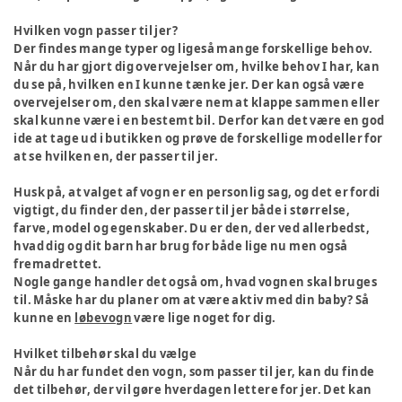
Hvilken vogn passer til jer?
Der findes mange typer og ligeså mange forskellige behov.
Når du har gjort dig overvejelser om, hvilke behov I har, kan
du se på, hvilken en I kunne tænke jer. Der kan også være
overvejelser om, den skal være nem at klappe sammen eller
skal kunne være i en bestemt bil. Derfor kan det være en god
ide at tage ud i butikken og prøve de forskellige modeller for
at se hvilken en, der passer til jer.
Husk på, at valget af vogn er en personlig sag, og det er fordi
vigtigt, du finder den, der passer til jer både i størrelse,
farve, model og egenskaber. Du er den, der ved allerbedst,
hvad dig og dit barn har brug for både lige nu men også
fremadrettet.
Nogle gange handler det også om, hvad vognen skal bruges
til. Måske har du planer om at være aktiv med din baby? Så
kunne en
løbevogn
være lige noget for dig.
Hvilket tilbehør skal du vælge
Når du har fundet den vogn, som passer til jer, kan du finde
det tilbehør, der vil gøre hverdagen lettere for jer. Det kan