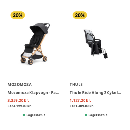
MOZOMOZA
THULE
Mozomoza Klapvogn - Panda Black
Thule Ride Along 2 Cykelstol - Stelmonteret - Dark Grey
3.359,20 kr.
1.127,20 kr.
Før
4.199,00 kr.
Før
1.409,00 kr.
Lagerstatus
Lagerstatus