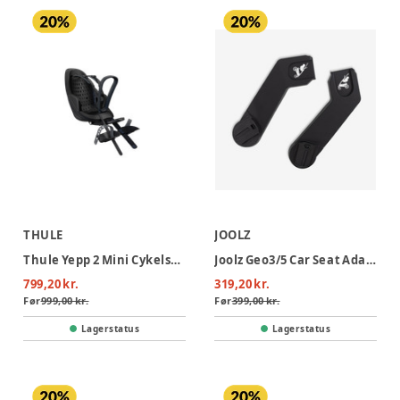
THULE
JOOLZ
Thule Yepp 2 Mini Cykelstol - front mount - black
Joolz Geo3/5 Car Seat Adapter Set Lower
799,20 kr.
319,20 kr.
Før
999,00 kr.
Før
399,00 kr.
Lagerstatus
Lagerstatus