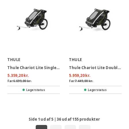
THULE
THULE
Thule Chariot Lite Single Cykelvogn - Vintage Green
Thule Chariot Lite Double Cykelvogn - Vintage Green
5.359,20 kr.
5.959,20 kr.
Før
6.699,00 kr.
Før
7.449,00 kr.
Lagerstatus
Lagerstatus
Side
1
ud af
5
|
36
ud af
155
produkter