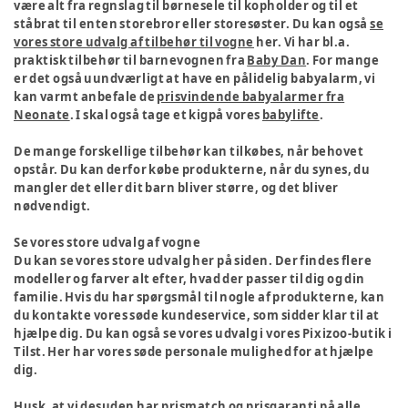
være alt fra regnslag til børnesele til kopholder og til et
ståbrat til enten storebror eller storesøster. Du kan også
se
vores store udvalg af tilbehør til vogne
her. Vi har bl.a.
praktisk tilbehør til barnevognen fra
Baby Dan
. For mange
er det også uundværligt at have en pålidelig babyalarm, vi
kan varmt anbefale de
prisvindende babyalarmer fra
Neonate
. I skal også tage et kigpå vores
babylifte
.
De mange forskellige tilbehør kan tilkøbes, når behovet
opstår. Du kan derfor købe produkterne, når du synes, du
mangler det eller dit barn bliver større, og det bliver
nødvendigt.
Se vores store udvalg af vogne
Du kan se vores store udvalg her på siden. Der findes flere
modeller og farver alt efter, hvad der passer til dig og din
familie. Hvis du har spørgsmål til nogle af produkterne, kan
du kontakte vores søde kundeservice, som sidder klar til at
hjælpe dig. Du kan også se vores udvalg i vores Pixizoo-butik i
Tilst. Her har vores søde personale mulighed for at hjælpe
dig.
Husk, at vi desuden har prismatch og prisgaranti på alle