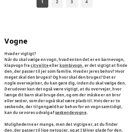
1
2
3
4
Vogne
Hvad er vigtigt?
Når du skal vælge en vogn, hvad enten det er en barnevogn,
klapvogn fra
city elite
eller
kombivogn
, er det vigtigt at finde
den, der passer til jer som familie. Hvad er jeres behov? Hvor
meget skal den bruges? Og hvor skal den bruges? Det er
nogle overvejelser, du kan gøre dig, inden du skal vælge den.
Derudover kan det også være vigtigt, at du overvejer, hvor
længe dit barn skal bruge den, og om der måske er en bror
eller søster, som der også skal være plads til. Hvis der er to
søskende, der til gengæld har behov for en vogn samtidigt,
kan du se vores udvalg af
søskendevogne
.
Mulighederne er mange, men det vigtige er, at du finder
den, der passer til lige netop jer, og at I bliver glade for den.