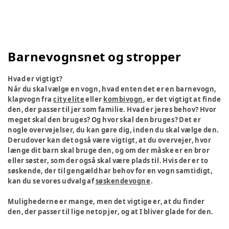
Barnevognsnet og stropper
Hvad er vigtigt?
Når du skal vælge en vogn, hvad enten det er en barnevogn,
klapvogn fra
city elite
eller
kombivogn
, er det vigtigt at finde
den, der passer til jer som familie. Hvad er jeres behov? Hvor
meget skal den bruges? Og hvor skal den bruges? Det er
nogle overvejelser, du kan gøre dig, inden du skal vælge den.
Derudover kan det også være vigtigt, at du overvejer, hvor
længe dit barn skal bruge den, og om der måske er en bror
eller søster, som der også skal være plads til. Hvis der er to
søskende, der til gengæld har behov for en vogn samtidigt,
kan du se vores udvalg af
søskendevogne
.
Mulighederne er mange, men det vigtige er, at du finder
den, der passer til lige netop jer, og at I bliver glade for den.