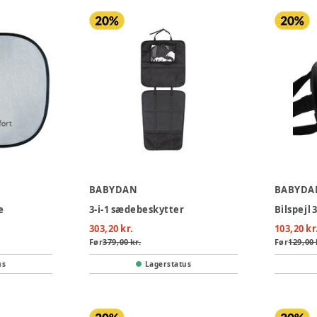
BABYDAN
BABYDA
e
3-i-1 sædebeskytter
Bilspejl 
303,20 kr.
103,20 kr
Før
379,00 kr.
Før
129,00 
us
Lagerstatus