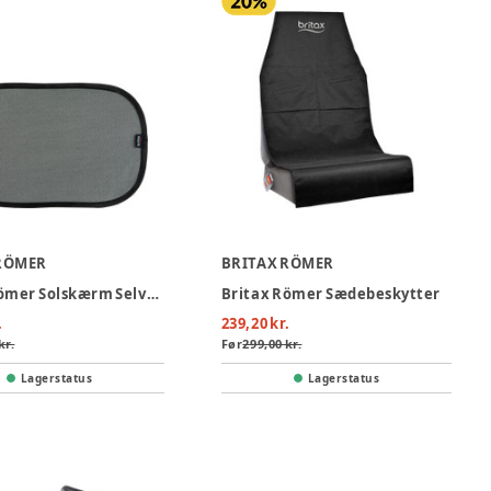
RÖMER
BRITAX RÖMER
Britax Römer Solskærm Selvklæbende 2-pak
Britax Römer Sædebeskytter
.
239,20 kr.
kr.
Før
299,00 kr.
Lagerstatus
Lagerstatus