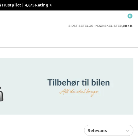
rustpilot | 4,6/5 Rating ⭐️
0
0,00 KR.
SIDST SETE
LOG IND
ØNSKELISTE
Relevans