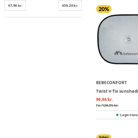
47,96 kr.
439,20 kr.
BEBECONFORT
Twist'n'fix sunshad
99,96 kr.
Før
124,95 kr.
Lagerstat