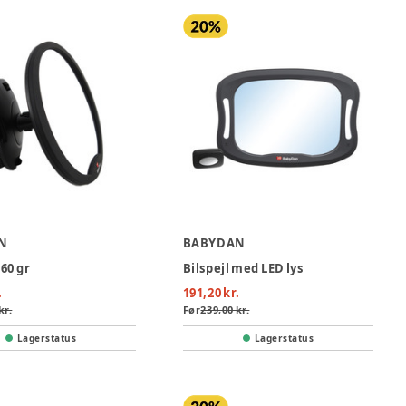
N
BABYDAN
360 gr
Bilspejl med LED lys
.
191,20 kr.
kr.
Før
239,00 kr.
Lagerstatus
Lagerstatus