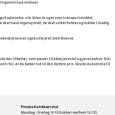
ndlingsmotiv på vinduet.
en god oplevelse, når bilen bruges som transportmiddel.
e skal have legetøj med, de skal underholdes og måske I stadig
debeskyttere er også udstyret med diverse
e det tilbehør, som passer til både jeres bil og jeres behov. Når
anti for, at du køber ind til den bedste pris. Skulle du komme til
Pixizoo Kundeservice
Mandag - Fredag: 9-15 (lukket mellem 12-13)