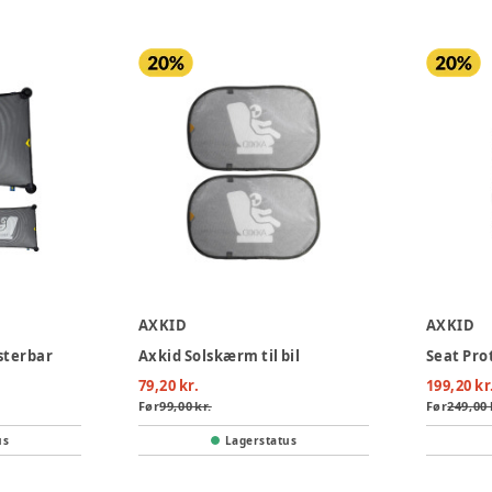
AXKID
AXKID
sterbar
Axkid Solskærm til bil
79,20 kr.
199,20 kr
Før
99,00 kr.
Før
249,00 
us
Lagerstatus