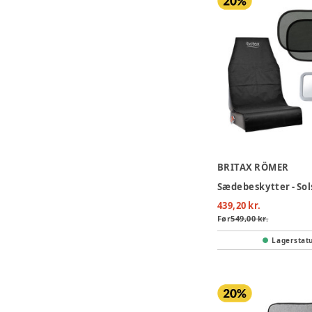
BRITAX RÖMER
439,20 kr.
Før
549,00 kr.
Lagerstat