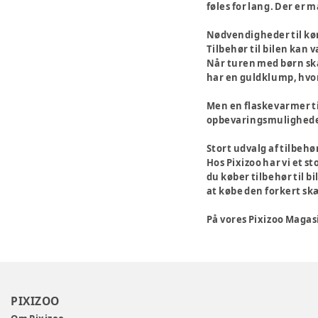
føles for lang. Der er 
Nødvendigheder til k
Tilbehør til bilen kan 
Når turen med børn ska
har en guldklump, hvor 
Men en flaskevarmer ti
opbevaringsmuligheder,
Stort udvalg af tilbehør
Hos Pixizoo har vi et s
du køber tilbehør til bi
at købe den forkert skæ
På vores Pixizoo Magasin
PIXIZOO