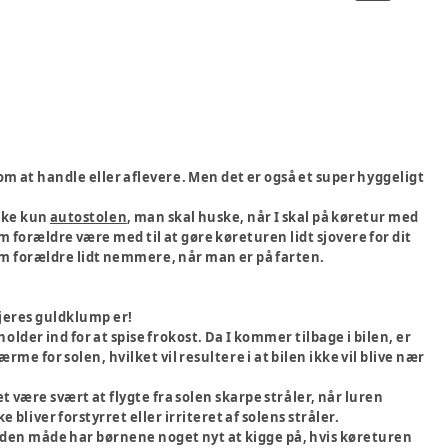
om at handle eller aflevere. Men det er også et super hyggeligt
kke kun
autostolen
, man skal huske, når I skal på køretur med
om forældre være med til at gøre køreturen lidt sjovere for dit
 som forældre lidt nemmere, når man er på farten.
r jeres guldklump er!
I holder ind for at spise frokost. Da I kommer tilbage i bilen, er
me for solen, hvilket vil resultere i at bilen ikke vil blive nær
være svært at flygte fra solen skarpe stråler, når luren
liver forstyrret eller irriteret af solens stråler.
 den måde har børnene noget nyt at kigge på, hvis køreturen