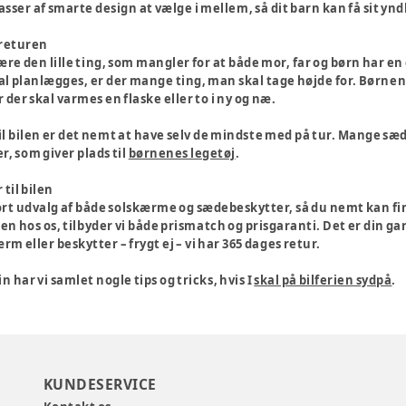
masser af smarte design at vælge i mellem, så dit barn kan få sit y
øreturen
være den lille ting, som mangler for at både mor, far og børn har 
l planlægges, er der mange ting, man skal tage højde for. Børnen
der skal varmes en flaske eller to i ny og næ.
l bilen er det nemt at have selv de mindste med på tur. Mange sæ
 som giver plads til
børnenes legetøj
.
 til bilen
tort udvalg af både solskærme og sædebeskytter, så du nemt kan find
len hos os, tilbyder vi både prismatch og prisgaranti. Det er din gar
rm eller beskytter – frygt ej – vi har 365 dages retur.
 har vi samlet nogle tips og tricks, hvis I
skal på bilferien sydpå
.
KUNDESERVICE