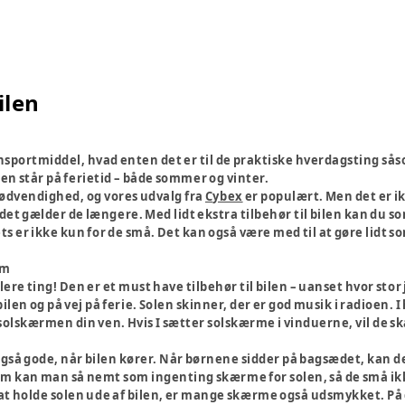
ilen
nsportmiddel, hvad enten det er til de praktiske hverdagsting sås
en står på ferietid – både sommer og vinter.
nødvendighed, og vores udvalg fra
Cybex
er populært. Men det er i
år det gælder de længere. Med lidt ekstra tilbehør til bilen kan du s
ts er ikke kun for de små. Det kan også være med til at gøre lidt
rm
lere ting! Den er et must have tilbehør til bilen – uanset hvor sto
i bilen og på vej på ferie. Solen skinner, der er god musik i radioen. 
solskærmen din ven. Hvis I sætter solskærme i vinduerne, vil de skær
så gode, når bilen kører. Når børnene sidder på bagsædet, kan det 
 kan man så nemt som ingenting skærme for solen, så de små ikke b
 at holde solen ude af bilen, er mange skærme også udsmykket. På