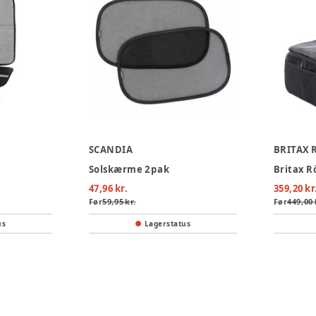
SCANDIA
BRITAX 
Solskærme 2 pak
47,96 kr.
359,20 kr
Før
59,95 kr.
Før
449,00 
us
Lagerstatus