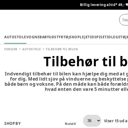
Billig levering altid* 49,- 
AUTOSTOLE
VOGNE
BABYUDSTYR
TØJ
SKO
PLEJETID
SPISETID
LEGETØJ
FORSIDE
AUTOSTOLE
TILBEHØR TIL BILEN
Tilbehør til 
Indvendigt tilbehør til bilen kan hjælpe dig med at gø
for dig. Med lidt sjov på vinduerne og beskyttelse p
både børn og voksne. På den måde kan både forældr
hvad enten den vare 5 minutter elle
Viser
15
ud a
SHOP BY
Nulstil