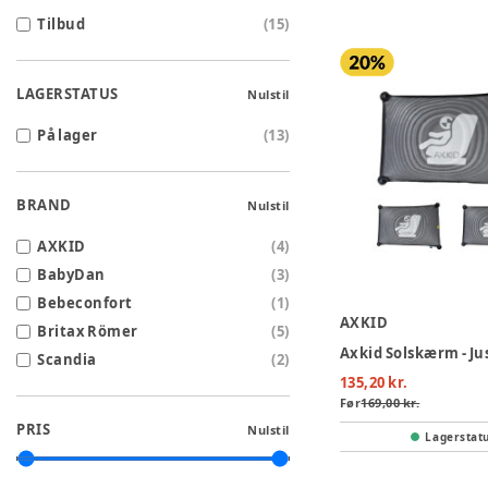
Tilbud
(
15
)
LAGERSTATUS
Nulstil
På lager
(
13
)
BRAND
Nulstil
AXKID
(
4
)
BabyDan
(
3
)
Bebeconfort
(
1
)
AXKID
Britax Römer
(
5
)
Axkid Solskærm - Ju
Scandia
(
2
)
135,20 kr.
Før
169,00 kr.
PRIS
Nulstil
Lagerstat