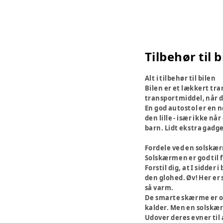
Tilbehør til b
Alt i tilbehør til bilen
Bilen er et lækkert tra
transportmiddel, når d
En god autostol er en 
den lille - især ikke n
barn. Lidt ekstra gadge
Fordele ved en solskæ
Solskærmen er god til f
Forstil dig, at I sidder 
den glohed. Øv! Her er 
så varm.
De smarte skærme er og
kalder. Men en solskærm
Udover deres evner til