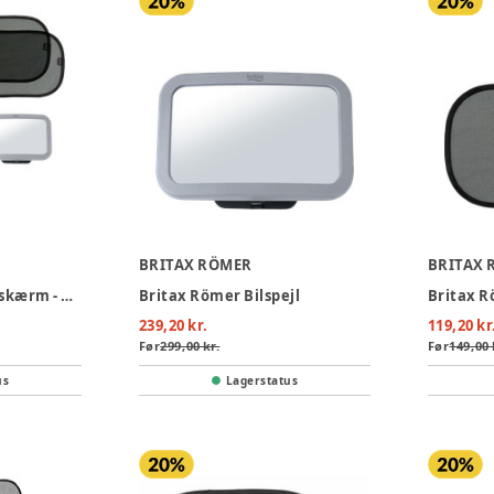
BRITAX RÖMER
BRITAX 
Sædebeskytter - Solskærm - Babyspejl pakke
Britax Römer Bilspejl
239,20 kr.
119,20 kr
Før
299,00 kr.
Før
149,00 
us
Lagerstatus