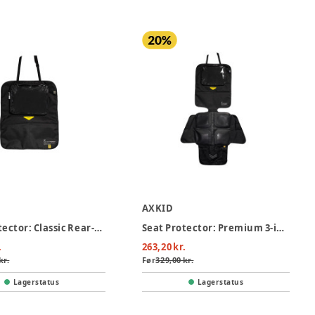
AXKID
Seat Protector: Classic Rear-facing
Seat Protector: Premium 3-in-1 Rear-facing
.
263,20 kr.
kr.
Før
329,00 kr.
Lagerstatus
Lagerstatus