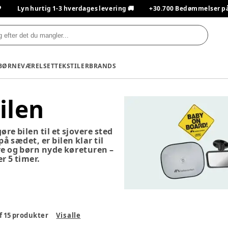

Lyn hurtig 1-3 hverdages levering 🚚
+30.700 Bedømmelser på T
BØRNEVÆRELSET
TEKSTILER
BRANDS
bilen
re bilen til et sjovere sted
å sædet, er bilen klar til
e og børn nyde køreturen –
r 5 timer.
f
15
produkter
Vis alle