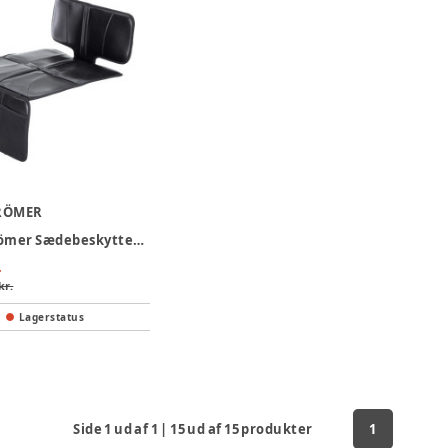
RÖMER
Britax Römer Sædebeskytter i Læder
.
kr.
Lagerstatus
Side
1
ud af
1
|
15
ud af
15
produkter
1